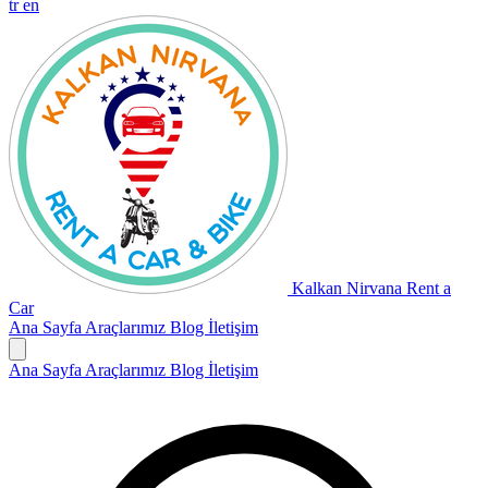
tr
en
Kalkan Nirvana Rent a
Car
Ana Sayfa
Araçlarımız
Blog
İletişim
Ana Sayfa
Araçlarımız
Blog
İletişim