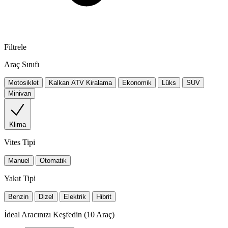
Filtrele
Araç Sınıfı
Motosiklet
Kalkan ATV Kiralama
Ekonomik
Lüks
SUV
Minivan
Klima
Vites Tipi
Manuel
Otomatik
Yakıt Tipi
Benzin
Dizel
Elektrik
Hibrit
İdeal Aracınızı Keşfedin
(
10
Araç)