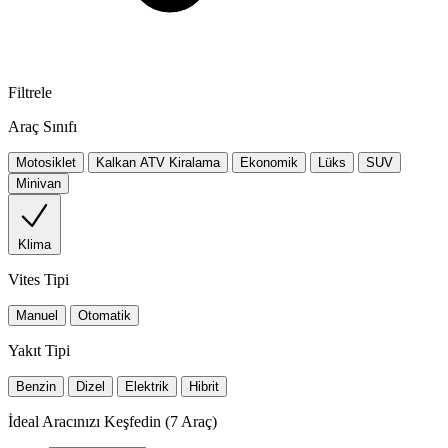
Filtrele
Araç Sınıfı
Motosiklet
Kalkan ATV Kiralama
Ekonomik
Lüks
SUV
Minivan
Klima
Vites Tipi
Manuel
Otomatik
Yakıt Tipi
Benzin
Dizel
Elektrik
Hibrit
İdeal Aracınızı Keşfedin
(
7
Araç)