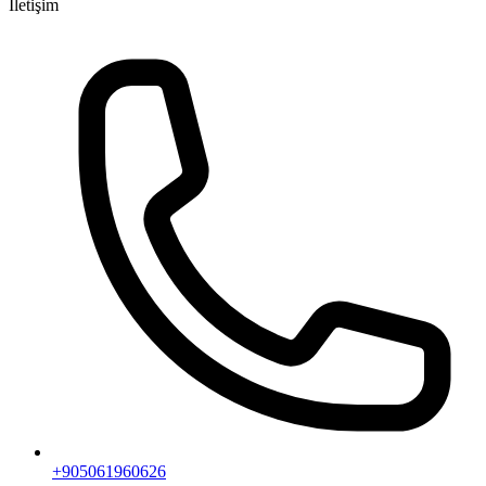
İletişim
+905061960626