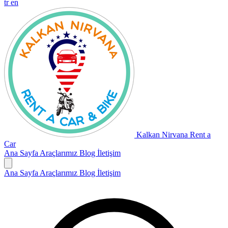
tr
en
Kalkan Nirvana Rent a
Car
Ana Sayfa
Araçlarımız
Blog
İletişim
Ana Sayfa
Araçlarımız
Blog
İletişim